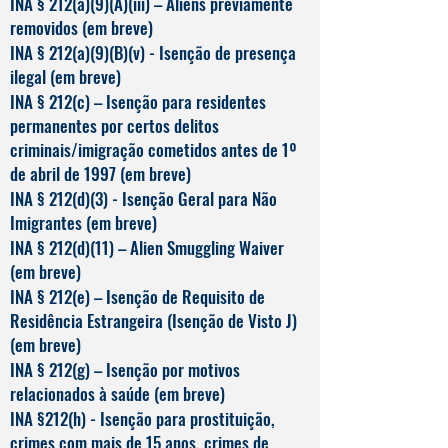
INA § 212(a)(9)(A)(iii) – Aliens previamente
removidos (em breve)
INA § 212(a)(9)(B)(v) - Isenção de presença
ilegal (em breve)
INA § 212(c) – Isenção para residentes
permanentes por certos delitos
criminais/imigração cometidos antes de 1º
de abril de 1997 (em breve)
INA § 212(d)(3) - Isenção Geral para Não
Imigrantes (em breve)
INA § 212(d)(11) – Alien Smuggling Waiver
(em breve)
INA § 212(e) – Isenção de Requisito de
Residência Estrangeira (Isenção de Visto J)
(em breve)
INA § 212(g) – Isenção por motivos
relacionados à saúde (em breve)
INA §212(h) - Isenção para prostituição,
crimes com mais de 15 anos, crimes de