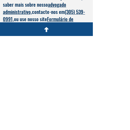
saber mais sobre nosso
advogado
administrativo,
contacte-nos em
(305) 539-
0991,
ou use nosso site
Formulário de
Contato
.
O que nossos
clientes dizem